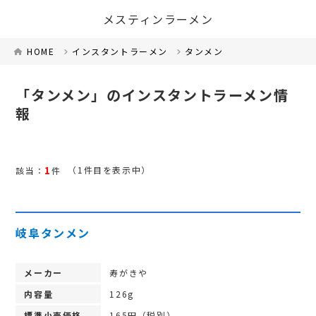
メスティンラーメン
HOME
インスタントラーメン
タンメン
「タンメン」のインスタントラーメン情
報
1
（1件目を表示中）
該当：
件
岐阜タンメン
メーカー
寿がきや
内容量
126g
標準小売価格
165円（税別）