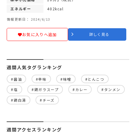
エネルギー
402kcal
情報更新日： 2024/6/13
お気に入りへ追加
詳しく見る
週間人気タグランキング
#醤油
#辛味
#味噌
#とんこつ
#塩
#鶏ガラスープ
#カレー
#タンメン
#鶏白湯
#チーズ
週間アクセスランキング