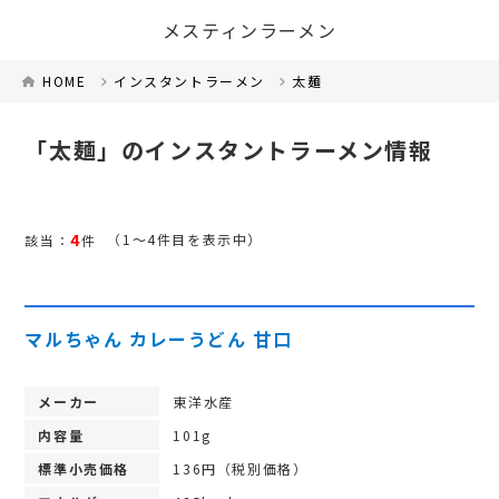
メスティンラーメン
HOME
インスタントラーメン
太麺
「太麺」のインスタントラーメン情報
4
（1～4件目を表示中）
該当：
件
マルちゃん カレーうどん 甘口
メーカー
東洋水産
内容量
101g
標準小売価格
136円（税別価格）