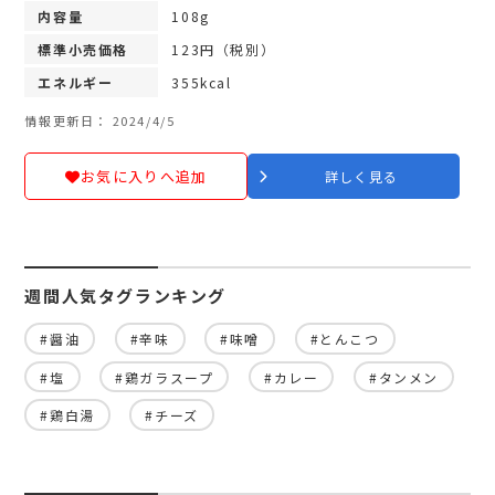
内容量
108g
標準小売価格
123円（税別）
エネルギー
355kcal
情報更新日： 2024/4/5
お気に入りへ追加
詳しく見る
週間人気タグランキング
#醤油
#辛味
#味噌
#とんこつ
#塩
#鶏ガラスープ
#カレー
#タンメン
#鶏白湯
#チーズ