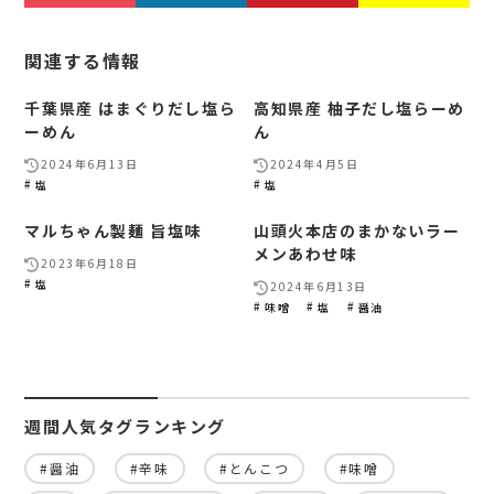
関連する情報
千葉県産 はまぐりだし塩ら
高知県産 柚子だし塩らーめ
ーめん
ん
2024年6月13日
2024年4月5日
塩
塩
マルちゃん製麺 旨塩味
山頭火本店のまかないラー
メンあわせ味
2023年6月18日
塩
2024年6月13日
味噌
塩
醤油
週間人気タグランキング
#醤油
#辛味
#とんこつ
#味噌