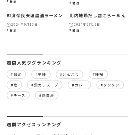
醤油
醤油
即席奈良天理醤油ラーメン
比内地鶏だし醤油らーめん
2024年6月13日
2024年6月13日
醤油
醤油
週間人気タグランキング
#醤油
#辛味
#とんこつ
#味噌
#塩
#鶏ガラスープ
#カレー
#タンメン
#チーズ
#鶏白湯
週間アクセスランキング