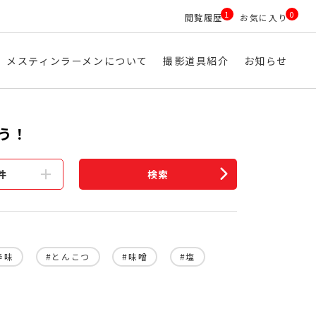
1
0
閲覧履歴
お気に入り
メスティンラーメンについて
撮影道具紹介
お知らせ
う！
件
検索
辛味
#とんこつ
#味噌
#塩