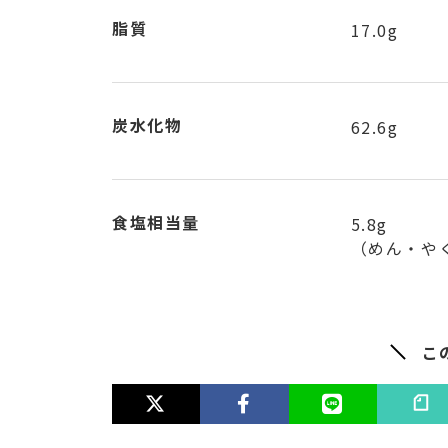
脂質
17.0g
炭水化物
62.6g
食塩相当量
5.8g
（めん・やく
こ