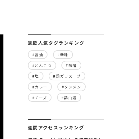
週間人気タグランキング
#醤油
#辛味
#とんこつ
#味噌
#塩
#鶏ガラスープ
#カレー
#タンメン
#チーズ
#鶏白湯
週間アクセスランキング