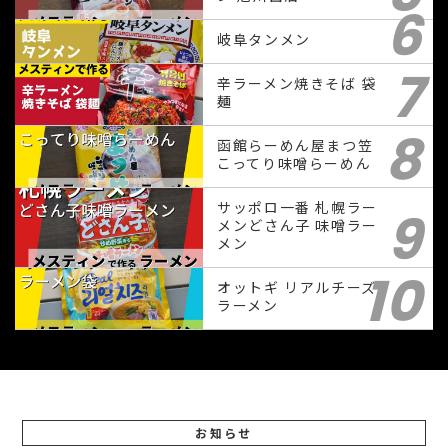
6
岐阜タンメン
7
辛ラーメン焼きそば 袋
麺
8
函館らーめん屋まつ笠
こってり味噌らーめん
サッポロ一番 札幌ラー
9
メンどさん子 味噌ラー
メン
10
オットギ リアルチーズ
ラーメン
お知らせ