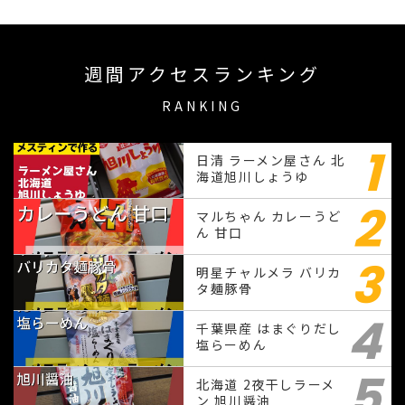
週間アクセスランキング
RANKING
1
日清 ラーメン屋さん 北
海道旭川しょうゆ
2
マルちゃん カレーうど
ん 甘口
3
明星チャルメラ バリカ
タ麺豚骨
4
千葉県産 はまぐりだし
塩らーめん
5
北海道 2夜干しラーメ
ン 旭川醤油